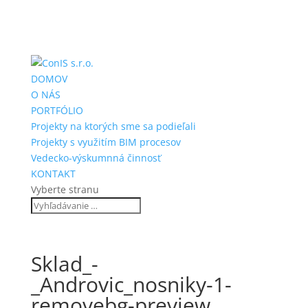
DOMOV
O NÁS
PORTFÓLIO
Projekty na ktorých sme sa podieľali
Projekty s využitím BIM procesov
Vedecko-výskumnná činnosť
KONTAKT
Vyberte stranu
Sklad_-
_Androvic_nosniky-1-
removebg-preview