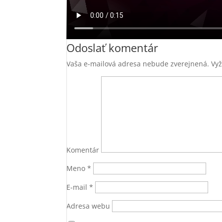
Odoslať komentár
Vaša e-mailová adresa nebude zverejnená.
Vyž
Komentár
Meno
*
E-mail
*
Adresa webu