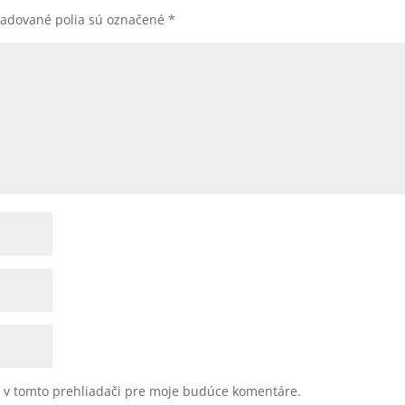
adované polia sú označené
*
u v tomto prehliadači pre moje budúce komentáre.