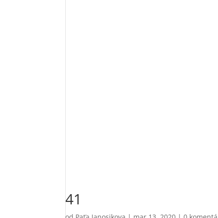
41
od
Paťa Janosikova
|
mar 13, 2020
|
0 komentá