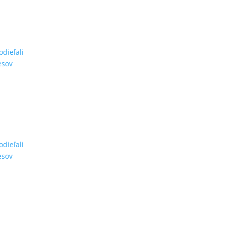
odieľali
esov
odieľali
esov